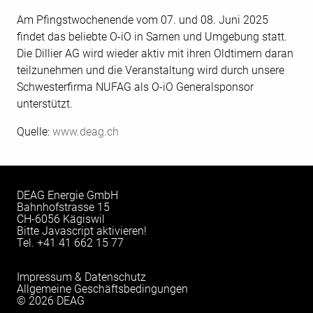
Am Pfingstwochenende vom 07. und 08. Juni 2025
findet das beliebte O-iO in Sarnen und Umgebung statt.
Die Dillier AG wird wieder aktiv mit ihren Oldtimern daran
teilzunehmen und die Veranstaltung wird durch unsere
Schwesterfirma NUFAG als O-iO Generalsponsor
unterstützt.
Quelle:
www.deag.ch
DEAG Energie GmbH
Bahnhofstrasse 15
CH-6056 Kägiswil
Bitte Javascript aktivieren!
Tel.
+41 41 662 15 77
Impressum & Datenschutz
Allgemeine Geschäftsbedingungen
© 2026 DEAG